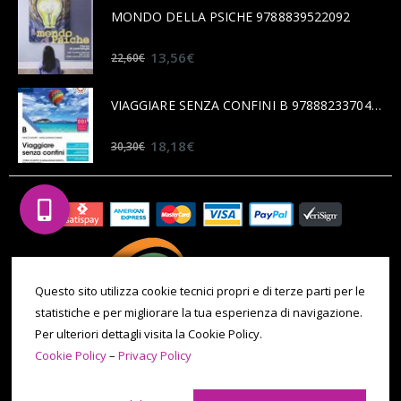
MONDO DELLA PSICHE 9788839522092
0
out of 5
13,56
€
22,60
€
VIAGGIARE SENZA CONFINI B 9788823370456
0
out of 5
18,18
€
30,30
€
Questo sito utilizza cookie tecnici propri e di terze parti per le
statistiche e per migliorare la tua esperienza di navigazione.
Per ulteriori dettagli visita la Cookie Policy.
Cookie Policy
–
Privacy Policy
© 2020 All Rights Reserved. P.IVA 09971180014 | Tel. 011 086 0069 |
Email: ilporticocarmagnola@gmail.com -
Cookie Policy
-
Privacy