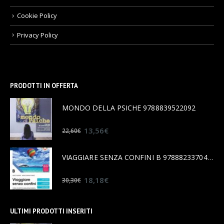
Cookie Policy
Privacy Policy
PRODOTTI IN OFFERTA
MONDO DELLA PSICHE 9788839522092
0
out of 5
13,56
€
22,60
€
VIAGGIARE SENZA CONFINI B 9788823370456
0
out of 5
18,18
€
30,30
€
ULTIMI PRODOTTI INSERITI