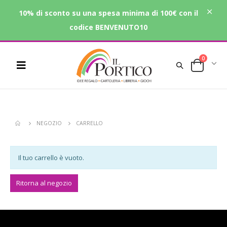
10% di sconto su una spesa minima di 100€ con il
codice BENVENUTO10
0
NEGOZIO
CARRELLO
Il tuo carrello è vuoto.
Ritorna al negozio