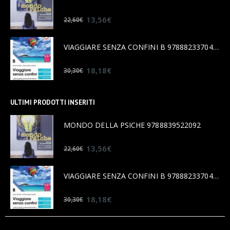
0
out of 5
13,56
€
22,60
€
VIAGGIARE SENZA CONFINI B 9788823370456
0
out of 5
18,18
€
30,30
€
ULTIMI PRODOTTI INSERITI
MONDO DELLA PSICHE 9788839522092
0
out of 5
13,56
€
22,60
€
VIAGGIARE SENZA CONFINI B 9788823370456
0
out of 5
18,18
€
30,30
€