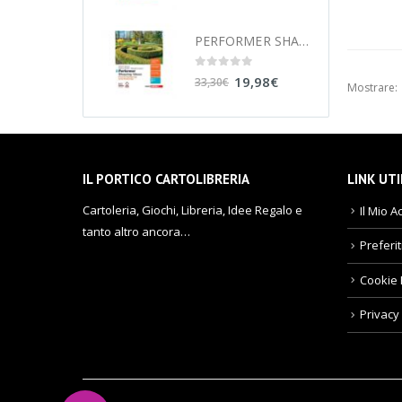
PERFORMER SHAPING IDEAS 2 - FROM THE VICTORIAN AGE TO THE PRESENT AGE 9788808949493
0
out of 5
19,98
€
33,30
€
Mostrare:
IL PORTICO CARTOLIBRERIA
LINK UTI
Cartoleria, Giochi, Libreria, Idee Regalo e
Il Mio A
tanto altro ancora…
Preferit
Cookie 
Privacy 