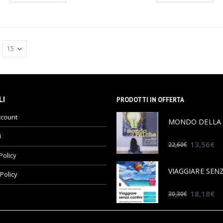
LI
PRODOTTI IN OFFERTA
ccount
i
0
out of 5
13,56
€
22,60
€
Policy
Policy
0
out of 5
18,18
€
30,30
€