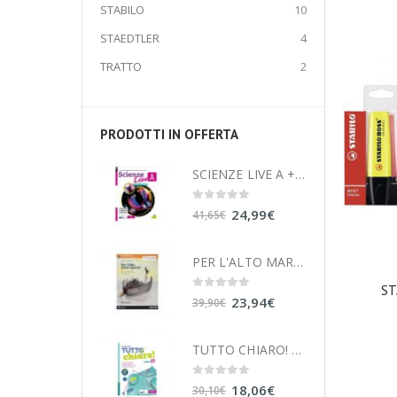
STABILO
10
STAEDTLER
4
TRATTO
2
PRODOTTI IN OFFERTA
SCIENZE LIVE A + B + C + D 9788869646133
0
out of 5
24,99
€
41,65
€
PER L'ALTO MARE APERTO - DIVINA COMMEDIA 9788839539236
ST
0
out of 5
23,94
€
39,90
€
TUTTO CHIARO! ALGEBRA 3 + GEOMETRIA 3 + QUADERNO E PRONTUARIO 9788851160470
0
out of 5
18,06
€
30,10
€