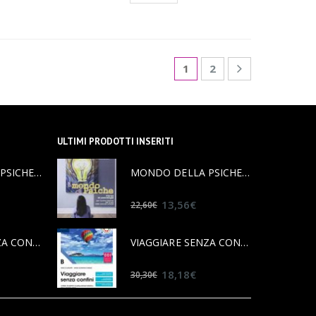
1
2
ULTIMI PRODOTTI INSERITI
MONDO DELLA PSICHE 9788839522092
MONDO DELLA PSICHE 9788839522092
0
out of 5
13,56
€
22,60
€
VIAGGIARE SENZA CONFINI B 9788823370456
VIAGGIARE SENZA CONFINI B 9788823370456
0
out of 5
18,18
€
30,30
€