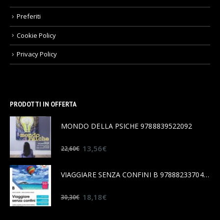
Preferiti
Cookie Policy
Privacy Policy
PRODOTTI IN OFFERTA
MONDO DELLA PSICHE 9788839522092
0
out of 5
13,56
€
22,60
€
VIAGGIARE SENZA CONFINI B 9788823370456
0
out of 5
18,18
€
30,30
€