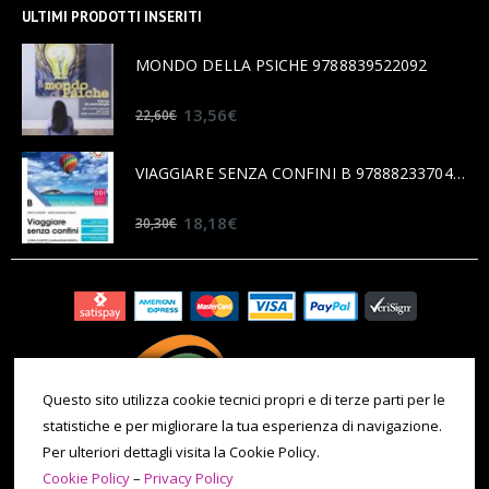
ULTIMI PRODOTTI INSERITI
MONDO DELLA PSICHE 9788839522092
0
out of 5
13,56
€
22,60
€
VIAGGIARE SENZA CONFINI B 9788823370456
0
out of 5
18,18
€
30,30
€
Questo sito utilizza cookie tecnici propri e di terze parti per le
statistiche e per migliorare la tua esperienza di navigazione.
Per ulteriori dettagli visita la Cookie Policy.
Cookie Policy
–
Privacy Policy
© 2020 All Rights Reserved. P.IVA 09971180014 | Tel. 011 086 0069 |