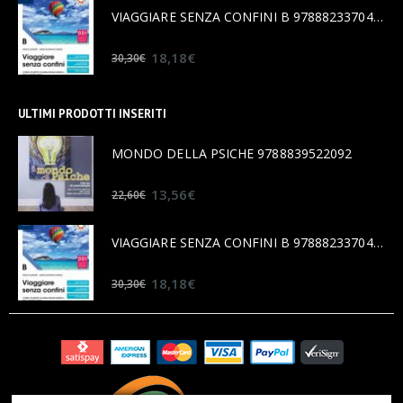
VIAGGIARE SENZA CONFINI B 9788823370456
0
out of 5
18,18
€
30,30
€
ULTIMI PRODOTTI INSERITI
MONDO DELLA PSICHE 9788839522092
0
out of 5
13,56
€
22,60
€
VIAGGIARE SENZA CONFINI B 9788823370456
0
out of 5
18,18
€
30,30
€