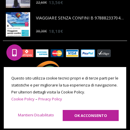
0
out of 5
13,56
€
22,60
€
VIAGGIARE SENZA CONFINI B 9788823370456
0
out of 5
18,18
€
30,30
€
Questo sito utilizza cookie tecnici propri e di terze parti per le
statistiche e per migliorare la tua esperienza di navigazione.
Per ulteriori dettagli visita la Cookie Policy.
Cookie Policy
–
Privacy Policy
© 2020 All Rights Reserved. P.IVA 09971180014 | Tel. 011 086 0069 |
Email: ilporticocarmagnola@gmail.com -
Cookie Policy
-
Privacy
Mantieni Disabilitato
OK ACCONSENTO
Policy