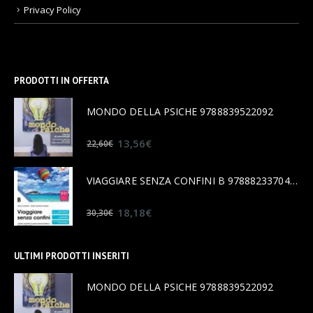
Privacy Policy
PRODOTTI IN OFFERTA
MONDO DELLA PSICHE 9788839522092
0
out of 5
13,56
€
22,60
€
VIAGGIARE SENZA CONFINI B 9788823370456
0
out of 5
18,18
€
30,30
€
ULTIMI PRODOTTI INSERITI
MONDO DELLA PSICHE 9788839522092