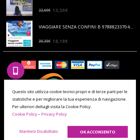
0
out of 5
13,56
€
22,60
€
VIAGGIARE SENZA CONFINI B 9788823370456
0
out of 5
18,18
€
30,30
€
Questo sito utilizza cookie tecnici propri e di terze parti per le
statistiche e per migliorare la tua esperienza di navigazione.
Per ulteriori dettagli visita la Cookie Policy.
Cookie Policy
–
Privacy Policy
© 2020 All Rights Reserved. P.IVA 09971180014 | Tel. 011 086 0069 |
Email: ilporticocarmagnola@gmail.com -
Cookie Policy
-
Privacy
Mantieni Disabilitato
OK ACCONSENTO
Policy