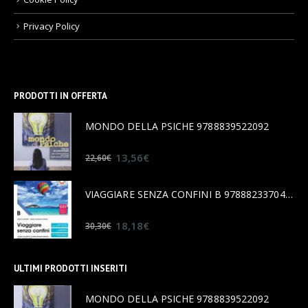
Privacy Policy
PRODOTTI IN OFFERTA
MONDO DELLA PSICHE 9788839522092
0
out of 5
13,56
€
22,60
€
VIAGGIARE SENZA CONFINI B 9788823370456
0
out of 5
18,18
€
30,30
€
ULTIMI PRODOTTI INSERITI
MONDO DELLA PSICHE 9788839522092