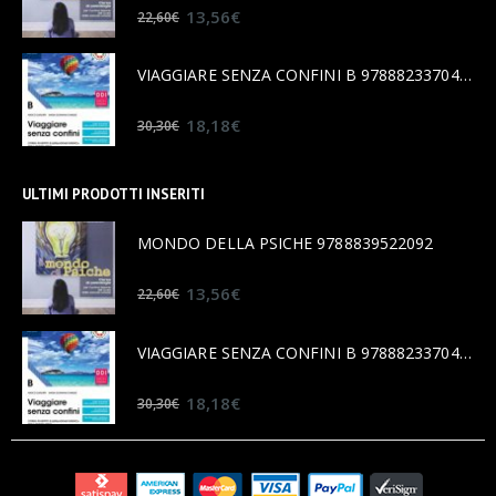
0
out of 5
13,56
€
22,60
€
VIAGGIARE SENZA CONFINI B 9788823370456
0
out of 5
18,18
€
30,30
€
ULTIMI PRODOTTI INSERITI
MONDO DELLA PSICHE 9788839522092
0
out of 5
13,56
€
22,60
€
VIAGGIARE SENZA CONFINI B 9788823370456
0
out of 5
18,18
€
30,30
€