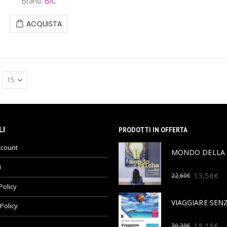
Brand:
BIC
ACQUISTA
LI
PRODOTTI IN OFFERTA
ccount
i
0
out of 5
13,56
€
22,60
€
Policy
Policy
0
out of 5
18,18
€
30,30
€