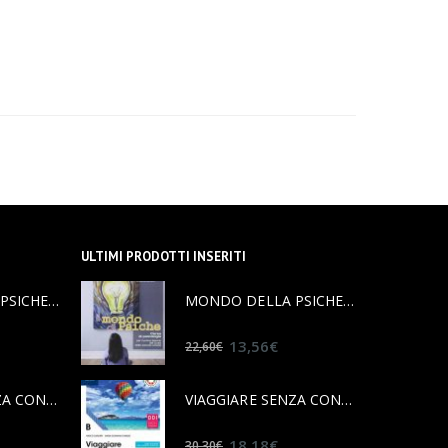
ULTIMI PRODOTTI INSERITI
MONDO DELLA PSICHE 9788839522092
MONDO DELLA PSICHE 9788839522092
0
out of 5
13,56
€
22,60
€
VIAGGIARE SENZA CONFINI B 9788823370456
VIAGGIARE SENZA CONFINI B 9788823370456
0
out of 5
18,18
€
30,30
€