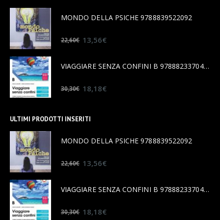
MONDO DELLA PSICHE 9788839522092
0
out of 5
13,56
€
22,60
€
VIAGGIARE SENZA CONFINI B 9788823370456
0
out of 5
18,18
€
30,30
€
ULTIMI PRODOTTI INSERITI
MONDO DELLA PSICHE 9788839522092
0
out of 5
13,56
€
22,60
€
VIAGGIARE SENZA CONFINI B 9788823370456
0
out of 5
18,18
€
30,30
€