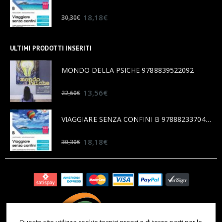
0
out of 5
18,18
€
30,30
€
ULTIMI PRODOTTI INSERITI
MONDO DELLA PSICHE 9788839522092
0
out of 5
13,56
€
22,60
€
VIAGGIARE SENZA CONFINI B 9788823370456
0
out of 5
18,18
€
30,30
€