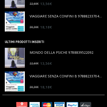
0
out of 5
13,56
€
22,60
€
VIAGGIARE SENZA CONFINI B 9788823370456
0
out of 5
18,18
€
30,30
€
ULTIMI PRODOTTI INSERITI
MONDO DELLA PSICHE 9788839522092
0
out of 5
13,56
€
22,60
€
VIAGGIARE SENZA CONFINI B 9788823370456
0
out of 5
18,18
€
30,30
€