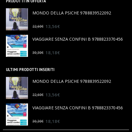
PRODOTTI IN OFFERTA
MONDO DELLA PSICHE 9788839522092
0
out of 5
13,56
€
22,60
€
VIAGGIARE SENZA CONFINI B 9788823370456
0
out of 5
18,18
€
30,30
€
ULTIMI PRODOTTI INSERITI
MONDO DELLA PSICHE 9788839522092
0
out of 5
13,56
€
22,60
€
VIAGGIARE SENZA CONFINI B 9788823370456
0
out of 5
18,18
€
30,30
€