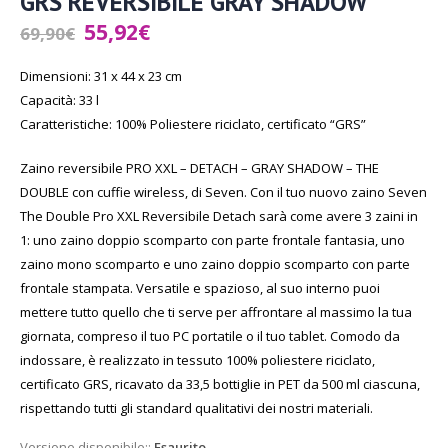
GRS REVERSIBILE GRAY SHADOW
55,92
€
69,90
€
Dimensioni: 31 x 44 x 23 cm
Capacità: 33 l
Caratteristiche: 100% Poliestere riciclato, certificato “GRS”
Zaino reversibile PRO XXL – DETACH – GRAY SHADOW – THE
DOUBLE con cuffie wireless, di Seven. Con il tuo nuovo zaino Seven
The Double Pro XXL Reversibile Detach sarà come avere 3 zaini in
1: uno zaino doppio scomparto con parte frontale fantasia, uno
zaino mono scomparto e uno zaino doppio scomparto con parte
frontale stampata. Versatile e spazioso, al suo interno puoi
mettere tutto quello che ti serve per affrontare al massimo la tua
giornata, compreso il tuo PC portatile o il tuo tablet. Comodo da
indossare, è realizzato in tessuto 100% poliestere riciclato,
certificato GRS, ricavato da 33,5 bottiglie in PET da 500 ml ciascuna,
rispettando tutti gli standard qualitativi dei nostri materiali.
Versione disponibile::
Esaurito