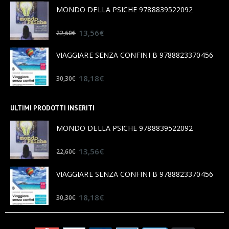
MONDO DELLA PSICHE 9788839522092
0
out of 5
13,56
€
22,60
€
VIAGGIARE SENZA CONFINI B 9788823370456
0
out of 5
18,18
€
30,30
€
ULTIMI PRODOTTI INSERITI
MONDO DELLA PSICHE 9788839522092
0
out of 5
13,56
€
22,60
€
VIAGGIARE SENZA CONFINI B 9788823370456
0
out of 5
18,18
€
30,30
€