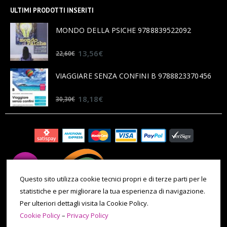
ULTIMI PRODOTTI INSERITI
MONDO DELLA PSICHE 9788839522092
0
out of 5
13,56
€
22,60
€
VIAGGIARE SENZA CONFINI B 9788823370456
0
out of 5
18,18
€
30,30
€
Questo sito utilizza cookie tecnici propri e di terze parti per le
statistiche e per migliorare la tua esperienza di navigazione.
Per ulteriori dettagli visita la Cookie Policy.
Cookie Policy
–
Privacy Policy
© 2020 All Rights Reserved. P.IVA 09971180014 | Tel. 011 086 0069 |