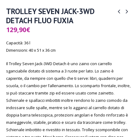
TROLLEY SEVEN JACK-3WD
DETACH FLUO FUXIA
129,90
€
Capacità: 36 l
Dimensioni: 40 x 51 x 36 cm
Il Trolley Seven Jack-3WD Detach è uno zaino con carrello
sganciabile dotato di sistema a 3 ruote per lato. Lo zaino è
capiente, da riempire con quello che ti serve: libri, quaderni per
scuola, o il cambio per l’allenamento. Lo scomparto frontale, inoltre,
si può staccare tramite zip ed essere usato come zainetto.
Schienale e spallacci imbottiti inoltre rendono lo zaino comodo da
indossare sulle spalle, mentre se lo agganci al carrello dotato di
doppia barra telescopica, protezioni angolari e fondo rinforzato è
maneggevole, stabile, pratico e sicuro da trascinare come trolley.
Schienale imbottito e rivestito in tessuto. Trolley scomponibile con
sistema a tre ruote. Maxi barra, Crossover System con clips per