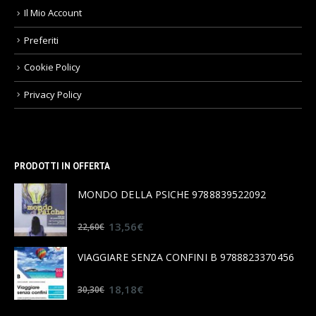
Il Mio Account
Preferiti
Cookie Policy
Privacy Policy
PRODOTTI IN OFFERTA
MONDO DELLA PSICHE 9788839522092
0
out of 5
13,56
€
22,60
€
VIAGGIARE SENZA CONFINI B 9788823370456
0
out of 5
18,18
€
30,30
€