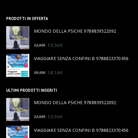
PRODOTTI IN OFFERTA
MONDO DELLA PSICHE 9788839522092
0
out of 5
13,56
€
22,60
€
VIAGGIARE SENZA CONFINI B 9788823370456
0
out of 5
18,18
€
30,30
€
ULTIMI PRODOTTI INSERITI
MONDO DELLA PSICHE 9788839522092
0
out of 5
13,56
€
22,60
€
VIAGGIARE SENZA CONFINI B 9788823370456