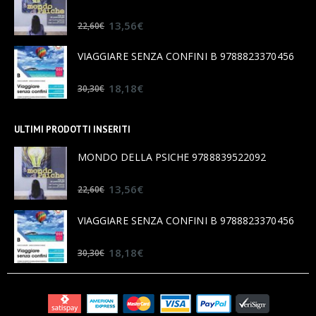
0
out of 5
13,56
€
22,60
€
VIAGGIARE SENZA CONFINI B 9788823370456
0
out of 5
18,18
€
30,30
€
ULTIMI PRODOTTI INSERITI
MONDO DELLA PSICHE 9788839522092
0
out of 5
13,56
€
22,60
€
VIAGGIARE SENZA CONFINI B 9788823370456
0
out of 5
18,18
€
30,30
€