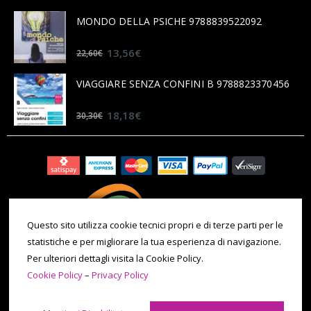
MONDO DELLA PSICHE 9788839522092
0
out of 5
13,56
€
22,60
€
VIAGGIARE SENZA CONFINI B 9788823370456
0
out of 5
18,18
€
30,30
€
Questo sito utilizza cookie tecnici propri e di terze parti per le
statistiche e per migliorare la tua esperienza di navigazione.
Per ulteriori dettagli visita la Cookie Policy.
Cookie Policy
–
Privacy Policy
© 2020 All Rights Reserved. P.IVA 09971180014 | Tel. 011 086 0069 |
Email: ilporticocarmagnola@gmail.com -
Cookie Policy
-
Privacy