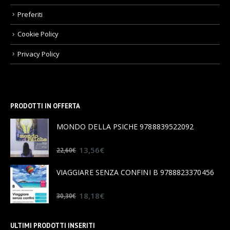
Preferiti
Cookie Policy
Privacy Policy
PRODOTTI IN OFFERTA
MONDO DELLA PSICHE 9788839522092
0
out of 5
13,56
€
22,60
€
VIAGGIARE SENZA CONFINI B 9788823370456
0
out of 5
18,18
€
30,30
€
ULTIMI PRODOTTI INSERITI