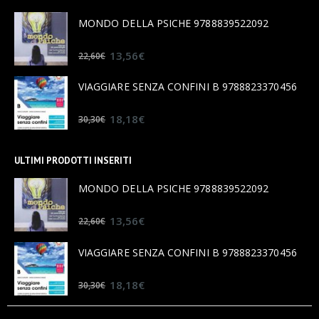
MONDO DELLA PSICHE 9788839522092
0
out of 5
13,56
€
22,60
€
VIAGGIARE SENZA CONFINI B 9788823370456
0
out of 5
18,18
€
30,30
€
ULTIMI PRODOTTI INSERITI
MONDO DELLA PSICHE 9788839522092
0
out of 5
13,56
€
22,60
€
VIAGGIARE SENZA CONFINI B 9788823370456
0
out of 5
18,18
€
30,30
€