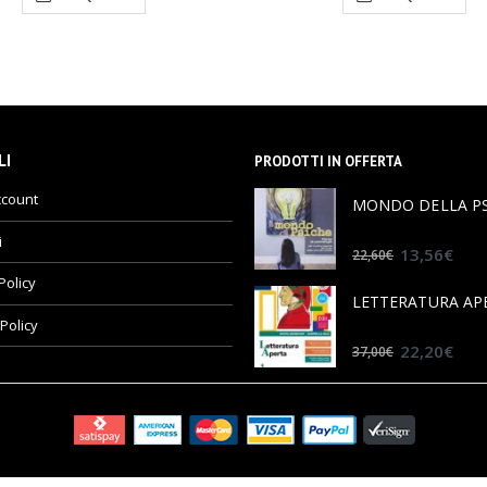
LI
PRODOTTI IN OFFERTA
ccount
i
0
out of 5
13,56
€
22,60
€
Policy
Policy
0
out of 5
22,20
€
37,00
€