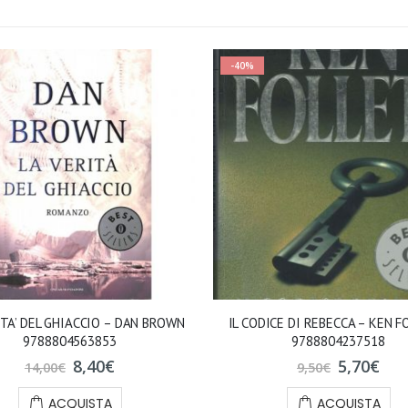
-40%
ITA’ DEL GHIACCIO – DAN BROWN
IL CODICE DI REBECCA – KEN 
9788804563853
9788804237518
8,40
€
5,70
€
14,00
€
9,50
€
ACQUISTA
ACQUISTA