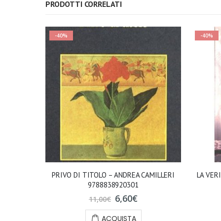
PRODOTTI CORRELATI
-40%
-40%
E CALDE E
PRIVO DI TITOLO – ANDREA CAMILLERI
LA VER
BERTO ECO
9788838920301
6,60
€
11,00
€
ACQUISTA