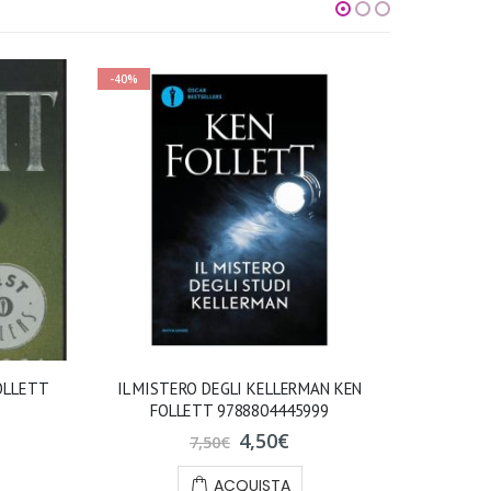
-40%
-40%
FOLLETT
IL MISTERO DEGLI KELLERMAN KEN
LA VERITA
FOLLETT 9788804445999
4,50
€
7,50
€
ACQUISTA