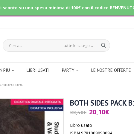
i sconto su una spesa minima di 100€ con il codice BENVENUT
tutte le categorie
IN PIÙ
LIBRI USATI
PARTY
LE NOSTRE OFFERTE
9781009090094
BOTH SIDES PACK 
20,10
€
33,50
€
Libro usato
ISBN 9781009090094