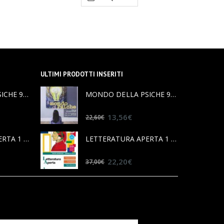
ULTIMI PRODOTTI INSERITI
MONDO DELLA PSICHE 9788839522092
MONDO DELLA PSICHE 9788839522092
0
out of 5
13,56
€
22,60
€
LETTERATURA APERTA 1 9788830204577
LETTERATURA APERTA 1 9788830204577
0
out of 5
22,20
€
37,00
€